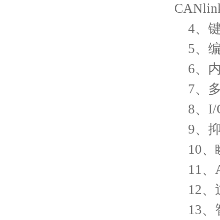
CANl
4
、
5
、
6
、内
7
、
8
、I
9
、
10
、
11
、
12
、
13
、