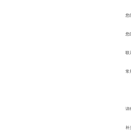
您
您
联
常
详
补